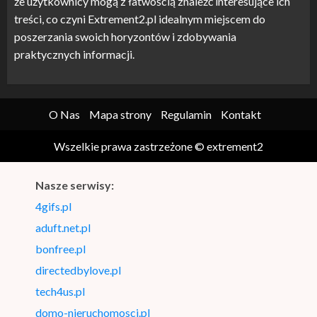
że użytkownicy mogą z łatwością znaleźć interesujące ich
treści, co czyni Extrement2.pl idealnym miejscem do
poszerzania swoich horyzontów i zdobywania
praktycznych informacji.
O Nas
Mapa strony
Regulamin
Kontakt
Wszelkie prawa zastrzeżone © extrement2
Nasze serwisy:
4gifs.pl
aduft.net.pl
bonfree.pl
directedbylove.pl
tech4us.pl
domo-nieruchomosci.pl