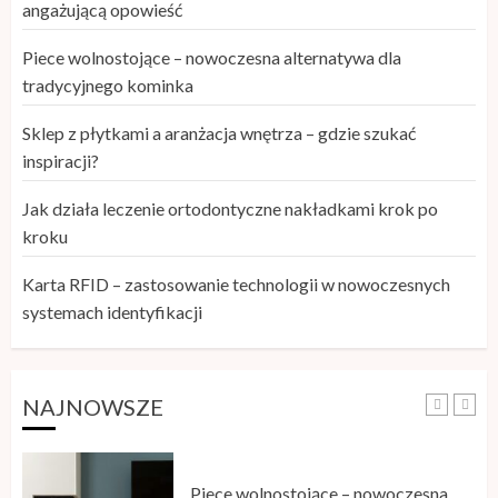
angażującą opowieść
systemach identyfikacji
29 KWIETNIA, 2026
Piece wolnostojące – nowoczesna alternatywa dla
5
tradycyjnego kominka
Sklep z płytkami a aranżacja wnętrza – gdzie szukać
Szkolenie storytelling – jak zamienić
inspiracji?
informacje w angażującą opowieść
Jak działa leczenie ortodontyczne nakładkami krok po
26 MAJA, 2026
kroku
1
Karta RFID – zastosowanie technologii w nowoczesnych
systemach identyfikacji
Piece wolnostojące – nowoczesna
alternatywa dla tradycyjnego
kominka
25 MAJA, 2026
NAJNOWSZE
2