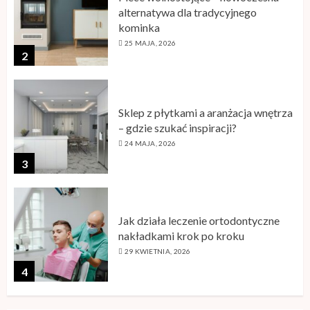
Sklep z płytkami a aranżacja wnętrza
– gdzie szukać inspiracji?
24 MAJA, 2026
3
Jak działa leczenie ortodontyczne
nakładkami krok po kroku
29 KWIETNIA, 2026
4
Karta RFID – zastosowanie
technologii w nowoczesnych
systemach identyfikacji
29 KWIETNIA, 2026
5