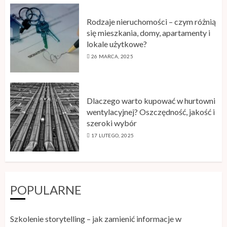
Rodzaje nieruchomości – czym różnią
się mieszkania, domy, apartamenty i
lokale użytkowe?
26 MARCA, 2025
Sklep z płytkami a aranżacja wnętrza
– gdzie szukać inspiracji?
24 MAJA, 2026
3
Dlaczego warto kupować w hurtowni
wentylacyjnej? Oszczędność, jakość i
szeroki wybór
17 LUTEGO, 2025
Jak działa leczenie ortodontyczne
nakładkami krok po kroku
29 KWIETNIA, 2026
4
POPULARNE
Karta RFID – zastosowanie
Szkolenie storytelling – jak zamienić informacje w
technologii w nowoczesnych