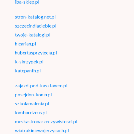
iba-sklep.pl
stron-katalog.net.pl
szczecindlaciebie.pl
twoje-katalogi.pl
hicarian.pl
hubertusprzyjecia.pl
k-skrzypek.pl
katepanth.pl
zajazd-pod-kasztanem.pl
posejdon-konin.pl
szkolamalenia.pl
lombardzeus.pl
meskastronarzeczywistosci.pl
wiatrakiniewojerzycach.pl