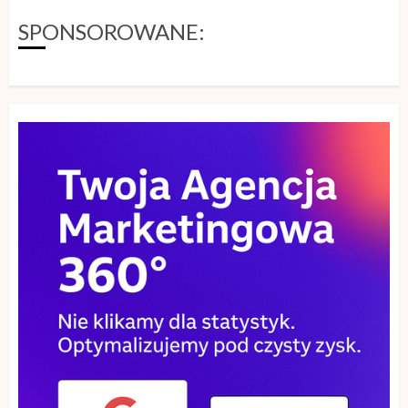
Szkolenie storytelling – jak zamienić
SPONSOROWANE:
informacje w angażującą opowieść
26 MAJA, 2026
1
Piece wolnostojące – nowoczesna
alternatywa dla tradycyjnego
kominka
25 MAJA, 2026
2
Sklep z płytkami a aranżacja wnętrza
– gdzie szukać inspiracji?
24 MAJA, 2026
3