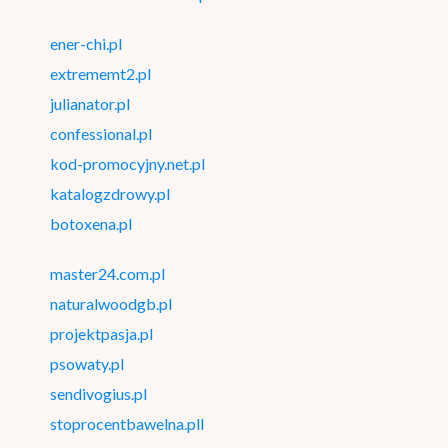
ener-chi.pl
extrememt2.pl
julianator.pl
confessional.pl
kod-promocyjny.net.pl
katalogzdrowy.pl
botoxena.pl
master24.com.pl
naturalwoodgb.pl
projektpasja.pl
psowaty.pl
sendivogius.pl
stoprocentbawelna.pll