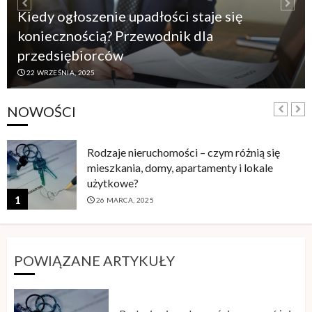
e upadłości staje się
Firma
 Przewodnik dla
Jakie usługi k
ów
rozwój Twojej f
26 SIERPNIA, 2025
NOWOŚCI
Rodzaje nieruchomości – czym różnią się
mieszkania, domy, apartamenty i lokale
użytkowe?
1
26 MARCA, 2025
POWIĄZANE ARTYKUŁY