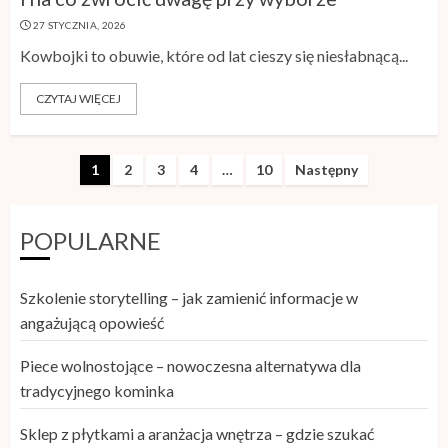
– gdzie szukać inspiracji?
27 STYCZNIA, 2026
24 MAJA, 2026
Kowbojki to obuwie, które od lat cieszy się niesłabnącą...
3
CZYTAJ WIĘCEJ
Jak działa leczenie ortodontyczne
nakładkami krok po kroku
1
2
3
4
…
10
Następny
29 KWIETNIA, 2026
4
POPULARNE
Karta RFID – zastosowanie
Szkolenie storytelling – jak zamienić informacje w
technologii w nowoczesnych
angażującą opowieść
systemach identyfikacji
29 KWIETNIA, 2026
Piece wolnostojące – nowoczesna alternatywa dla
5
tradycyjnego kominka
Sklep z płytkami a aranżacja wnętrza – gdzie szukać