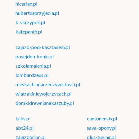
hicarian.pl
hubertusprzyjecia.pl
k-skrzypek.pl
katepanth.pl
zajazd-pod-kasztanem.pl
posejdon-konin.pl
szkolamalenia.pl
lombardzeus.pl
meskastronarzeczywistosci.pl
wiatrakiniewojerzycach.pl
domkidrewnianekaszuby.pl
luiks.pl
cantonensis.pl
abt24.pl
sava-opony.pl
zajazdorion.pl
plus-tuning.pl