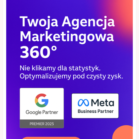
Piece wolnostojące – nowoczesna
alternatywa dla tradycyjnego
kominka
25 MAJA, 2026
2
Sklep z płytkami a aranżacja wnętrza
– gdzie szukać inspiracji?
24 MAJA, 2026
3