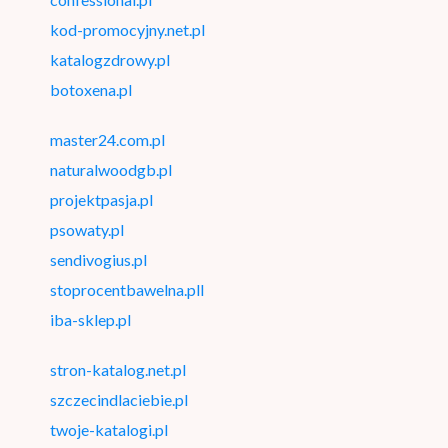
kod-promocyjny.net.pl
katalogzdrowy.pl
botoxena.pl
master24.com.pl
naturalwoodgb.pl
projektpasja.pl
psowaty.pl
sendivogius.pl
stoprocentbawelna.pll
iba-sklep.pl
stron-katalog.net.pl
szczecindlaciebie.pl
twoje-katalogi.pl