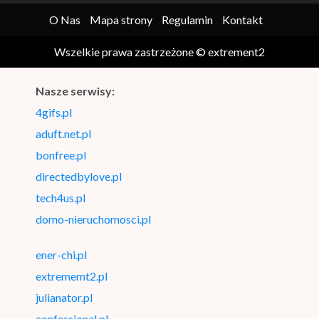
O Nas
Mapa strony
Regulamin
Kontakt
Wszelkie prawa zastrzeżone © extrement2
Nasze serwisy:
4gifs.pl
aduft.net.pl
bonfree.pl
directedbylove.pl
tech4us.pl
domo-nieruchomosci.pl
ener-chi.pl
extrememt2.pl
julianator.pl
confessional.pl