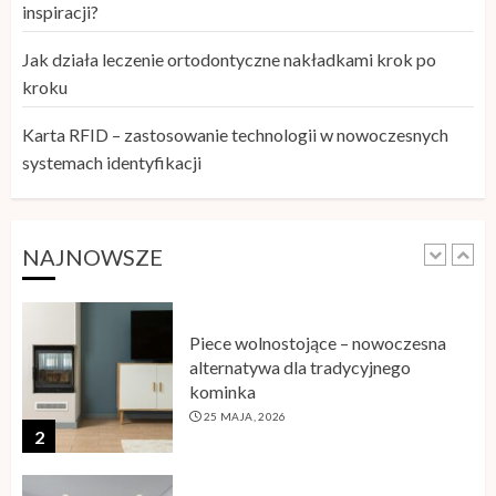
Szkolenie storytelling – jak zamienić
inspiracji?
informacje w angażującą opowieść
Jak działa leczenie ortodontyczne nakładkami krok po
26 MAJA, 2026
kroku
1
Karta RFID – zastosowanie technologii w nowoczesnych
systemach identyfikacji
Piece wolnostojące – nowoczesna
alternatywa dla tradycyjnego
kominka
25 MAJA, 2026
NAJNOWSZE
2
Sklep z płytkami a aranżacja wnętrza
– gdzie szukać inspiracji?
24 MAJA, 2026
3