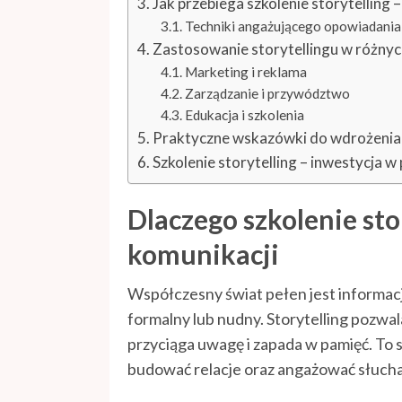
Jak przebiega szkolenie storytelling –
Techniki angażującego opowiadania
Zastosowanie storytellingu w różnyc
Marketing i reklama
Zarządzanie i przywództwo
Edukacja i szkolenia
Praktyczne wskazówki do wdrożenia s
Szkolenie storytelling – inwestycja w
Dlaczego szkolenie sto
komunikacji
Współczesny świat pełen jest informacj
formalny lub nudny. Storytelling pozwal
przyciąga uwagę i zapada w pamięć. To sz
budować relacje oraz angażować słuch