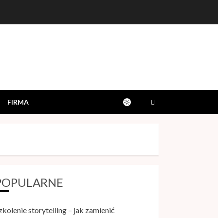
FIRMA
Sklep z płytkami a
aranżacja wnętrza –
gdzie szukać inspiracji?
24 MAJA, 2026
3
POPULARNE
Jak działa leczenie
ortodontyczne
zkolenie storytelling – jak zamienić