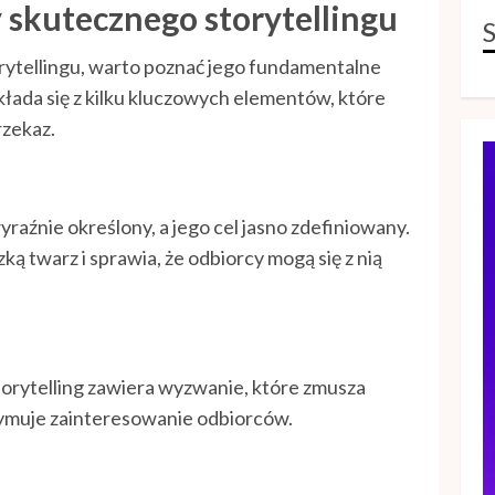
skutecznego storytellingu
rytellingu, warto poznać jego fundamentalne
kłada się z kilku kluczowych elementów, które
rzekaz.
raźnie określony, a jego cel jasno zdefiniowany.
ką twarz i sprawia, że odbiorcy mogą się z nią
torytelling zawiera wyzwanie, które zmusza
rzymuje zainteresowanie odbiorców.