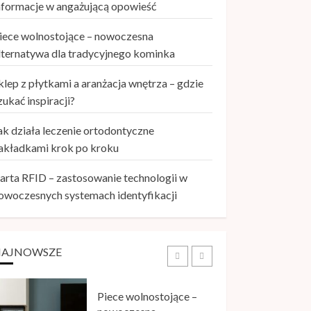
nakładkami krok po
nformacje w angażującą opowieść
kroku
29 KWIETNIA, 2026
iece wolnostojące – nowoczesna
4
lternatywa dla tradycyjnego kominka
Karta RFID –
klep z płytkami a aranżacja wnętrza – gdzie
zastosowanie
zukać inspiracji?
technologii w
nowoczesnych
ak działa leczenie ortodontyczne
systemach identyfikacji
5
akładkami krok po kroku
29 KWIETNIA, 2026
arta RFID – zastosowanie technologii w
owoczesnych systemach identyfikacji
Szkolenie storytelling –
jak zamienić informacje
w angażującą opowieść
26 MAJA, 2026
NAJNOWSZE
1
Piece wolnostojące –