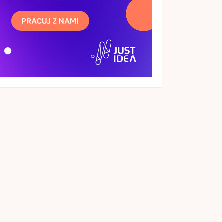
Sklep z płytkami a
aranżacja wnętrza –
gdzie szukać inspiracji?
24 MAJA, 2026
3