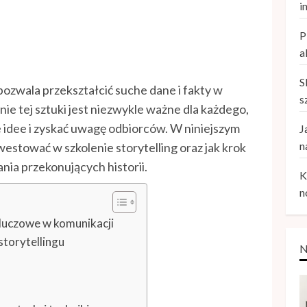
i
P
a
S
 pozwala przekształcić suche dane i fakty w
s
ie tej sztuki jest niezwykle ważne dla każdego,
 idee i zyskać uwagę odbiorców. W niniejszym
J
n
westować w szkolenie storytelling oraz jak krok
nia przekonujących historii.
K
n
 kluczowe w komunikacji
torytellingu