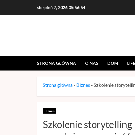
sierpień 7, 2026
05:56:55
STRONA GŁÓWNA
O NAS
DOM
LIF
Strona główna
-
Biznes
-
Szkolenie storytell
Biznes
Szkolenie storytelling