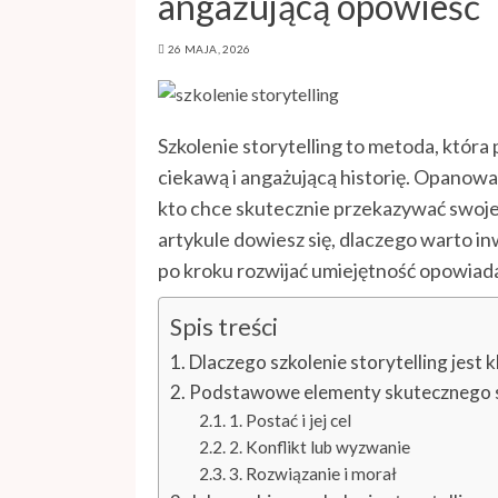
angażującą opowieść
26 MAJA, 2026
Szkolenie storytelling to metoda, która
ciekawą i angażującą historię. Opanowan
kto chce skutecznie przekazywać swoje
artykule dowiesz się, dlaczego warto in
po kroku rozwijać umiejętność opowiada
Spis treści
Dlaczego szkolenie storytelling jest
Podstawowe elementy skutecznego s
1. Postać i jej cel
2. Konflikt lub wyzwanie
3. Rozwiązanie i morał