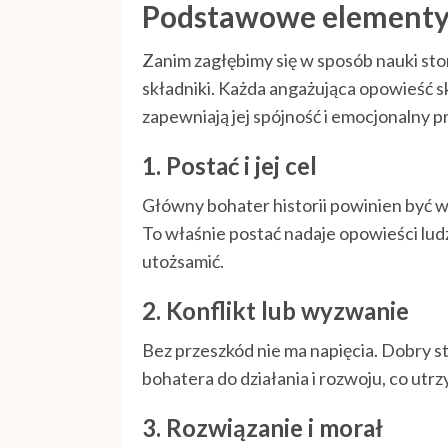
Podstawowe elementy 
Zanim zagłębimy się w sposób nauki sto
składniki. Każda angażująca opowieść s
zapewniają jej spójność i emocjonalny p
1. Postać i jej cel
Główny bohater historii powinien być wy
To właśnie postać nadaje opowieści ludz
utożsamić.
2. Konflikt lub wyzwanie
Bez przeszkód nie ma napięcia. Dobry s
bohatera do działania i rozwoju, co ut
3. Rozwiązanie i morał