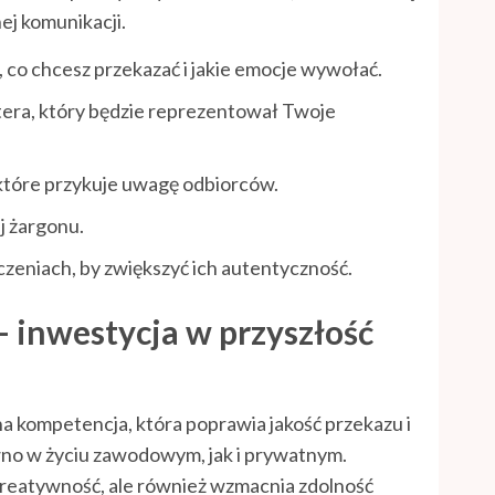
ej komunikacji.
, co chcesz przekazać i jakie emocje wywołać.
tera, który będzie reprezentował Twoje
tóre przykuje uwagę odbiorców.
j żargonu.
czeniach, by zwiększyć ich autentyczność.
 – inwestycja w przyszłość
a kompetencja, która poprawia jakość przekazu i
no w życiu zawodowym, jak i prywatnym.
a kreatywność, ale również wzmacnia zdolność