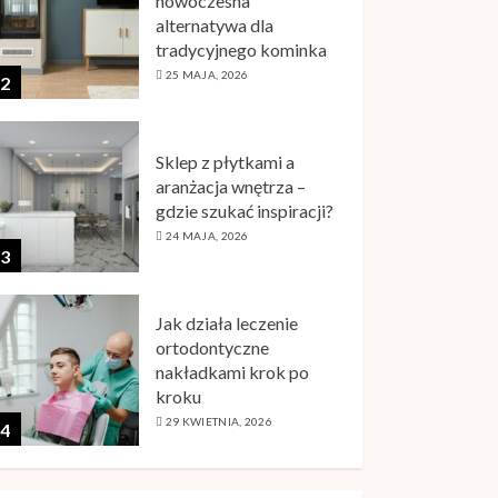
nowoczesna
alternatywa dla
tradycyjnego kominka
25 MAJA, 2026
2
Sklep z płytkami a
aranżacja wnętrza –
gdzie szukać inspiracji?
24 MAJA, 2026
3
Jak działa leczenie
ortodontyczne
nakładkami krok po
kroku
29 KWIETNIA, 2026
4
Karta RFID –