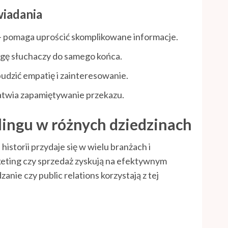
wiadania
– pomaga uprościć skomplikowane informacje.
gę słuchaczy do samego końca.
dzić empatię i zainteresowanie.
atwia zapamiętywanie przekazu.
lingu w różnych dziedzinach
storii przydaje się w wielu branżach i
eting czy sprzedaż zyskują na efektywnym
anie czy public relations korzystają z tej