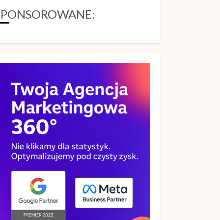
zastosowanie
SPONSOROWANE:
technologii w
nowoczesnych
systemach identyfikacji
5
29 KWIETNIA, 2026
Szkolenie storytelling –
jak zamienić informacje
w angażującą opowieść
26 MAJA, 2026
1
Piece wolnostojące –
nowoczesna
alternatywa dla
tradycyjnego kominka
25 MAJA, 2026
2