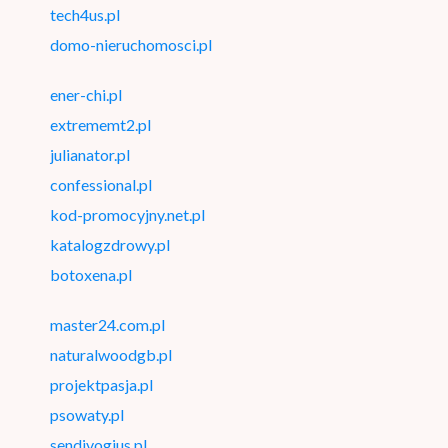
tech4us.pl
domo-nieruchomosci.pl
ener-chi.pl
extrememt2.pl
julianator.pl
confessional.pl
kod-promocyjny.net.pl
katalogzdrowy.pl
botoxena.pl
master24.com.pl
naturalwoodgb.pl
projektpasja.pl
psowaty.pl
sendivogius.pl