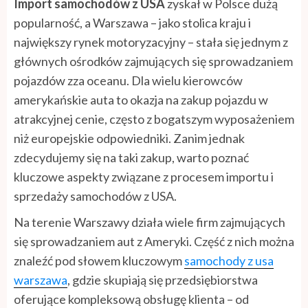
Import samochodów z USA
zyskał w Polsce dużą
popularność, a Warszawa – jako stolica kraju i
największy rynek motoryzacyjny – stała się jednym z
głównych ośrodków zajmujących się sprowadzaniem
pojazdów zza oceanu. Dla wielu kierowców
amerykańskie auta to okazja na zakup pojazdu w
atrakcyjnej cenie, często z bogatszym wyposażeniem
niż europejskie odpowiedniki. Zanim jednak
zdecydujemy się na taki zakup, warto poznać
kluczowe aspekty związane z procesem importu i
sprzedaży samochodów z USA.
Na terenie Warszawy działa wiele firm zajmujących
się sprowadzaniem aut z Ameryki. Część z nich można
znaleźć pod słowem kluczowym
samochody z usa
warszawa
, gdzie skupiają się przedsiębiorstwa
oferujące kompleksową obsługę klienta – od