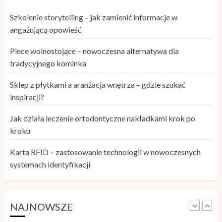
Szkolenie storytelling – jak zamienić informacje w
Karta RFID – zastosowanie
angażującą opowieść
technologii w nowoczesnych
systemach identyfikacji
Piece wolnostojące – nowoczesna alternatywa dla
29 KWIETNIA, 2026
tradycyjnego kominka
5
Sklep z płytkami a aranżacja wnętrza – gdzie szukać
inspiracji?
Szkolenie storytelling – jak zamienić
Jak działa leczenie ortodontyczne nakładkami krok po
informacje w angażującą opowieść
kroku
26 MAJA, 2026
1
Karta RFID – zastosowanie technologii w nowoczesnych
systemach identyfikacji
Piece wolnostojące – nowoczesna
alternatywa dla tradycyjnego
kominka
NAJNOWSZE
25 MAJA, 2026