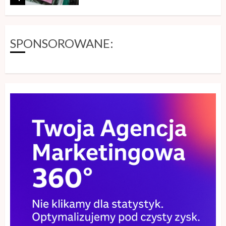
29 KWIETNIA, 2026
5
SPONSOROWANE:
Szkolenie storytelling – jak zamienić
informacje w angażującą opowieść
26 MAJA, 2026
1
Piece wolnostojące – nowoczesna
alternatywa dla tradycyjnego
kominka
25 MAJA, 2026
2
Sklep z płytkami a aranżacja wnętrza
– gdzie szukać inspiracji?