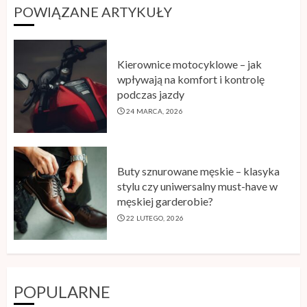
POWIĄZANE ARTYKUŁY
Kierownice motocyklowe – jak
wpływają na komfort i kontrolę
podczas jazdy
24 MARCA, 2026
Sklep z płytkami a aranżacja wnętrza
– gdzie szukać inspiracji?
Buty sznurowane męskie – klasyka
24 MAJA, 2026
stylu czy uniwersalny must-have w
3
męskiej garderobie?
22 LUTEGO, 2026
Jak działa leczenie ortodontyczne
nakładkami krok po kroku
29 KWIETNIA, 2026
POPULARNE
4