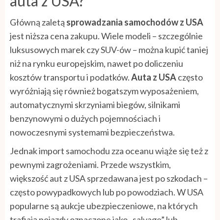
auta z USA?
Główną zaletą
sprowadzania samochodów z USA
jest niższa cena zakupu. Wiele modeli – szczególnie
luksusowych marek czy SUV-ów – można kupić taniej
niż na rynku europejskim, nawet po doliczeniu
kosztów transportu i podatków.
Auta z USA
często
wyróżniają się również bogatszym wyposażeniem,
automatycznymi skrzyniami biegów, silnikami
benzynowymi o dużych pojemnościach i
nowoczesnymi systemami bezpieczeństwa.
Jednak import samochodu zza oceanu wiąże się też z
pewnymi zagrożeniami. Przede wszystkim,
większość aut z USA sprzedawana jest po szkodach –
często powypadkowych lub po powodziach. W USA
popularne są aukcje ubezpieczeniowe, na których
trafiają pojazdy oznaczone jako „salvage” lub