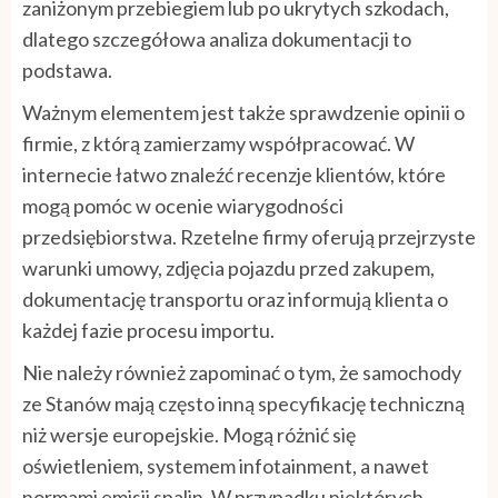
zaniżonym przebiegiem lub po ukrytych szkodach,
dlatego szczegółowa analiza dokumentacji to
podstawa.
Ważnym elementem jest także sprawdzenie opinii o
firmie, z którą zamierzamy współpracować. W
internecie łatwo znaleźć recenzje klientów, które
mogą pomóc w ocenie wiarygodności
przedsiębiorstwa. Rzetelne firmy oferują przejrzyste
warunki umowy, zdjęcia pojazdu przed zakupem,
dokumentację transportu oraz informują klienta o
każdej fazie procesu importu.
Nie należy również zapominać o tym, że samochody
ze Stanów mają często inną specyfikację techniczną
niż wersje europejskie. Mogą różnić się
oświetleniem, systemem infotainment, a nawet
normami emisji spalin. W przypadku niektórych