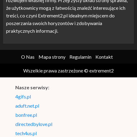
rozwojem własnej firmy. Przejrzysty układ strony sprawia,
że użytkownicy mogą z łatwością znaleźć interesujące ich
treści, co czyni Extrement2.pl idealnym miejscem do
poszerzania swoich horyzontów i zdobywania
praktycznych informacji.
O Nas
Mapa strony
Regulamin
Kontakt
Wszelkie prawa zastrzeżone © extrement2
Nasze serwisy:
4gifs.pl
aduft.net.pl
bonfree.pl
directedbylove.pl
tech4us.pl