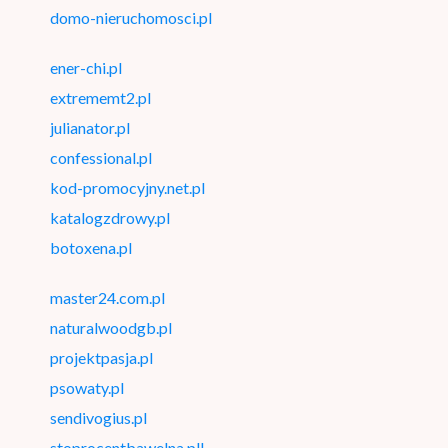
domo-nieruchomosci.pl
ener-chi.pl
extrememt2.pl
julianator.pl
confessional.pl
kod-promocyjny.net.pl
katalogzdrowy.pl
botoxena.pl
master24.com.pl
naturalwoodgb.pl
projektpasja.pl
psowaty.pl
sendivogius.pl
stoprocentbawelna.pll