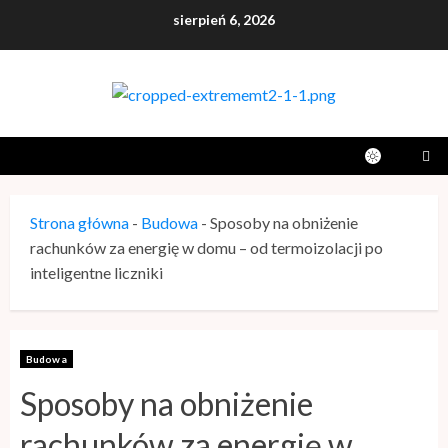
Przejdź
sierpień 6, 2026
do
artykułu
Strona główna
-
Budowa
-
Sposoby na obniżenie
rachunków za energię w domu – od termoizolacji po
inteligentne liczniki
Budowa
Sposoby na obniżenie
rachunków za energię w