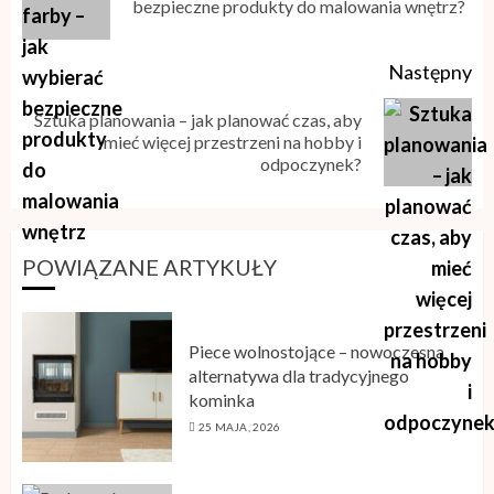
bezpieczne produkty do malowania wnętrz?
ar
Następny
Sztuka planowania – jak planować czas, aby
Next
mieć więcej przestrzeni na hobby i
odpoczynek?
post:
POWIĄZANE ARTYKUŁY
Piece wolnostojące – nowoczesna
alternatywa dla tradycyjnego
kominka
25 MAJA, 2026