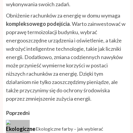
wykonywania swoich zadań.
Obniżenie rachunków za energię w domu wymaga
kompleksowego podejścia
. Warto zainwestować w
poprawę termoizolacji budynku, wybrać
energooszczędne urządzenia i oświetlenie, a także
wdrożyć inteligentne technologie, takie jak liczniki
energii. Dodatkowo, zmiana codziennych nawyków
może przynieść wymierne korzyści w postaci
niższych rachunków za energię. Dzięki tym
działaniom nie tylko zaoszczędzimy pieniądze, ale
także przyczynimy się do ochrony środowiska
poprzez zmniejszenie zużycia energii.
Continue
Poprzedni
Reading
Ekologiczne farby – jak wybierać
Po